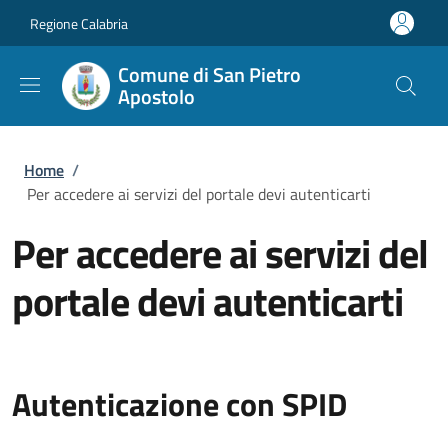
Salta al contenuto principale
Skip to footer content
Regione Calabria
Comune di San Pietro
Apostolo
Briciole di pane
Home
/
Per accedere ai servizi del portale devi autenticarti
Per accedere ai servizi del
portale devi autenticarti
Autenticazione con SPID