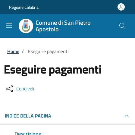
Salta al contenuto principale
Skip to footer content
Regione Calabria
Comune di San Pietro
Apostolo
Briciole di pane
Home
/
Eseguire pagamenti
Eseguire pagamenti
Condividi
INDICE DELLA PAGINA
Descrizione