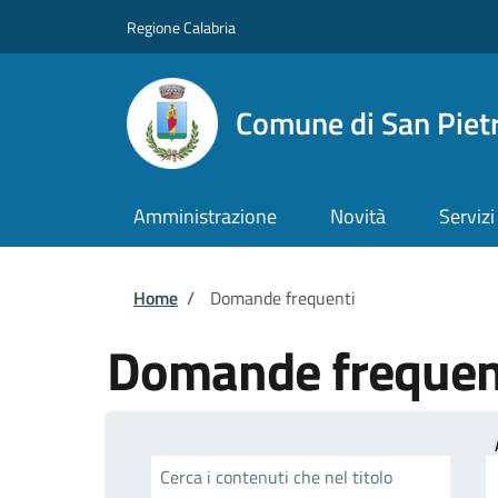
Salta al contenuto principale
Skip to footer content
Regione Calabria
Comune di San Piet
Amministrazione
Novità
Servizi
Briciole di pane
Home
/
Domande frequenti
Domande frequen
Cerca i contenuti che nel titolo