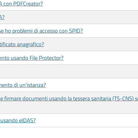
/A con PDFCreator?
A?
se ho problemi di accesso con SPID?
tificato anagrafico?
ento usando File Protector?
mento di un'istanza?
e e firmare documenti usando la tessera sanitaria (TS-CNS) 
le usando eIDAS?