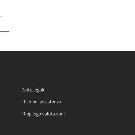
Scrivi il numero della pagina a cui andare
a…
a
Note legali
Richiedi assistenza
Riepilogo valutazioni