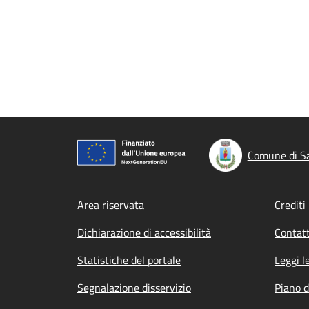
Comune di Sa
Footer menu
Area riservata
Crediti
Dichiarazione di accessibilità
Contatt
Statistiche del portale
Leggi l
Segnalazione disservizio
Piano d