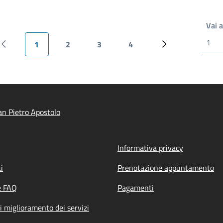
Vai 
1
2
3
4
Pagina precedente
Pagina attuale
Pagina
Pagina
Pagina
Pagina successiv
n Pietro Apostolo
Informativa privacy
i
Prenotazione appuntamento
e FAQ
Pagamenti
i miglioramento dei servizi