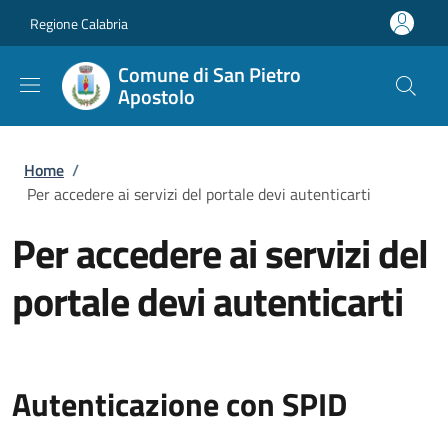
Salta al contenuto principale
Skip to footer content
Regione Calabria
Comune di San Pietro
Apostolo
Briciole di pane
Home
/
Per accedere ai servizi del portale devi autenticarti
Per accedere ai servizi del
portale devi autenticarti
Autenticazione con SPID