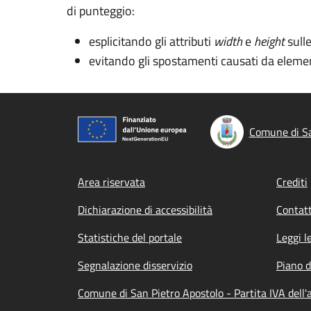
di punteggio:
esplicitando gli attributi
width
e
height
sull
evitando gli spostamenti causati da elemen
Comune di Sa
Footer menu
Area riservata
Crediti
Dichiarazione di accessibilità
Contatt
Statistiche del portale
Leggi l
Segnalazione disservizio
Piano d
Comune di San Pietro Apostolo - Partita IVA del