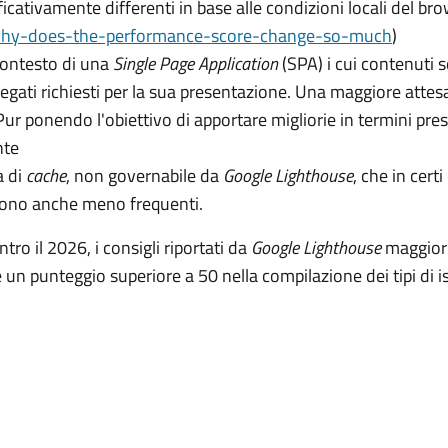
icativamente differenti in base alle condizioni locali del br
why-does-the-performance-score-change-so-much
)
contesto di una
Single Page Application
(SPA) i cui contenuti s
legati richiesti per la sua presentazione. Una maggiore attes
ur ponendo l'obiettivo di apportare migliorie in termini presta
nte
a di
cache
, non governabile da
Google Lighthouse
, che in cert
 sono anche meno frequenti.
tro il 2026, i consigli riportati da
Google Lighthouse
maggiorm
 un punteggio superiore a 50 nella compilazione dei tipi di i