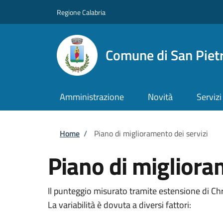
Salta al contenuto principale
Skip to footer content
Regione Calabria
Comune di San Piet
Amministrazione
Novità
Servizi
Briciole di pane
Home
/
Piano di miglioramento dei servizi
Piano di migliora
Il punteggio misurato tramite estensione di C
La variabilità è dovuta a diversi fattori: