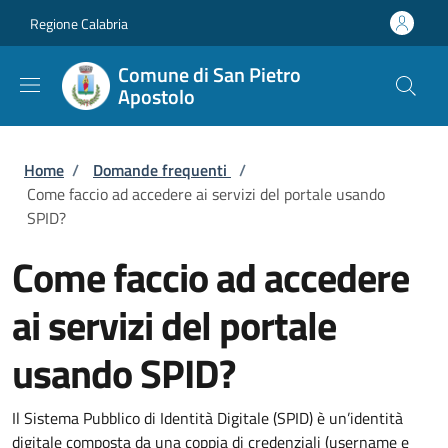
Salta al contenuto principale
Skip to footer content
Regione Calabria
Comune di San Pietro
Apostolo
Briciole di pane
Home
/
Domande frequenti
/
Come faccio ad accedere ai servizi del portale usando
SPID?
Come faccio ad accedere
ai servizi del portale
usando SPID?
Il Sistema Pubblico di Identità Digitale (SPID) è un’identità
digitale composta da una coppia di credenziali (username e