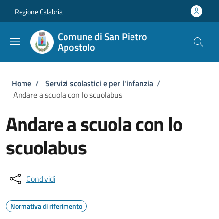
Salta al contenuto principale
Skip to footer content
Regione Calabria
Comune di San Pietro
Apostolo
Briciole di pane
Home
/
Servizi scolastici e per l'infanzia
/
Andare a scuola con lo scuolabus
Andare a scuola con lo
scuolabus
Condividi
Normativa di riferimento