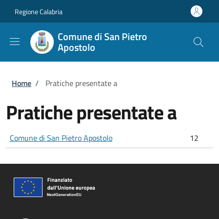
Salta al contenuto principale
Skip to footer content
Regione Calabria
Comune di San Pietro
Apostolo
Briciole di pane
Home
/
Pratiche presentate a
Pratiche presentate a
Comune di San Pietro Apostolo
12