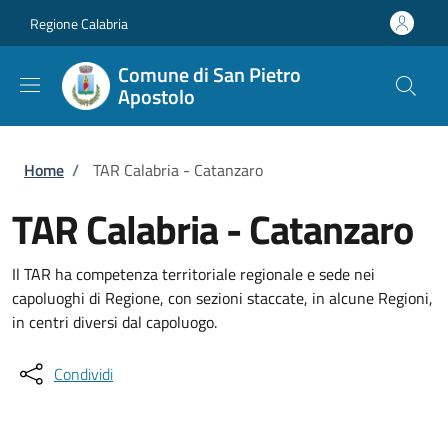
Salta al contenuto principale
Skip to footer content
Regione Calabria
Comune di San Pietro
Apostolo
Briciole di pane
Home
/
TAR Calabria - Catanzaro
TAR Calabria - Catanzaro
Il TAR ha competenza territoriale regionale e sede nei
capoluoghi di Regione, con sezioni staccate, in alcune Regioni,
in centri diversi dal capoluogo.
Condividi