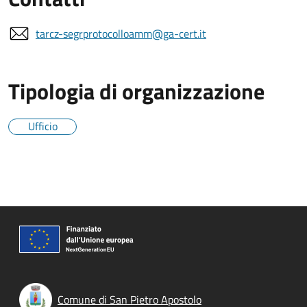
tarcz-segrprotocolloamm@ga-cert.it
Tipologia di organizzazione
Ufficio
Comune di San Pietro Apostolo