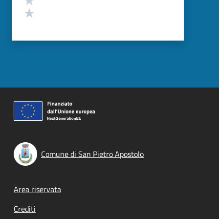
Valuta 1 stelle su 5
Comune di San Pietro Apostolo
Footer menu
Area riservata
Crediti