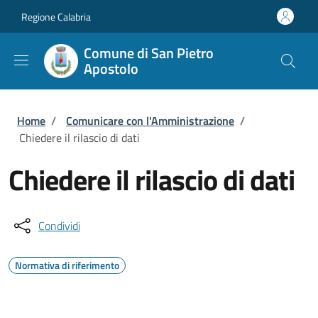
Salta al contenuto principale
Skip to footer content
Regione Calabria
Comune di San Pietro
Apostolo
Briciole di pane
Home
/
Comunicare con l'Amministrazione
/
Chiedere il rilascio di dati
Chiedere il rilascio di dati
Condividi
Normativa di riferimento