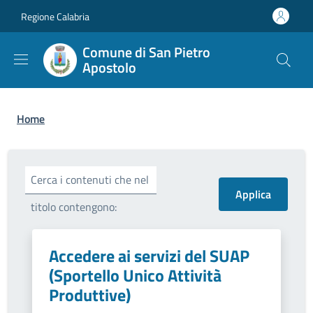
Salta al contenuto principale
Skip to footer content
Regione Calabria
Comune di San Pietro
Apostolo
Briciole di pane
Home
Cerca i contenuti che nel
titolo contengono:
Accedere ai servizi del SUAP
(Sportello Unico Attività
Produttive)