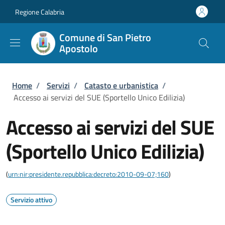
Salta al contenuto principale
Skip to footer content
Regione Calabria
Comune di San Pietro
Apostolo
Briciole di pane
Home
/
Servizi
/
Catasto e urbanistica
/
Accesso ai servizi del SUE (Sportello Unico Edilizia)
Accesso ai servizi del SUE
(Sportello Unico Edilizia)
(
urn:nir:presidente.repubblica:decreto:2010-09-07;160
)
Servizio attivo