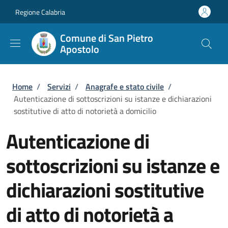
Salta al contenuto principale
Skip to footer content
Regione Calabria
Comune di San Pietro
Apostolo
Briciole di pane
Home
/
Servizi
/
Anagrafe e stato civile
/
Autenticazione di sottoscrizioni su istanze e dichiarazioni
sostitutive di atto di notorietà a domicilio
Autenticazione di
sottoscrizioni su istanze e
dichiarazioni sostitutive
di atto di notorietà a