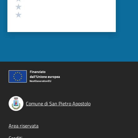
Valuta 2 stelle su 5
Valuta 1 stelle su 5
Comune di San Pietro Apostolo
Footer menu
Area riservata
Crediti