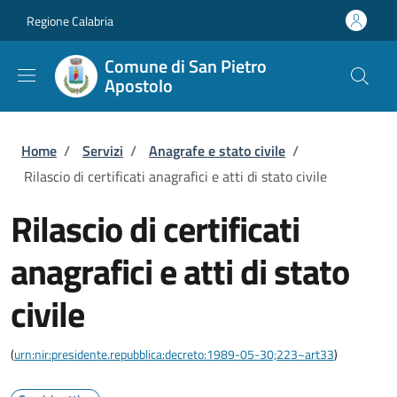
Salta al contenuto principale
Skip to footer content
Regione Calabria
Comune di San Pietro
Apostolo
Briciole di pane
Home
/
Servizi
/
Anagrafe e stato civile
/
Rilascio di certificati anagrafici e atti di stato civile
Rilascio di certificati
anagrafici e atti di stato
civile
(
urn:nir:presidente.repubblica:decreto:1989-05-30;223~art33
)