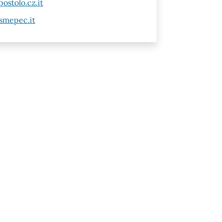
ostolo.cz.it
asmepec.it