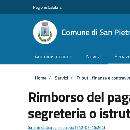
Salta al contenuto principale
Skip to footer content
Regione Calabria
Comune di San Piet
Amministrazione
Novità
Servizi
Briciole di pane
Home
/
Servizi
/
Tributi, finanze e contravv
Rimborso del paga
segreteria o istru
(
urn:nir:stato:regio.decreto:1942-03-16;262
)