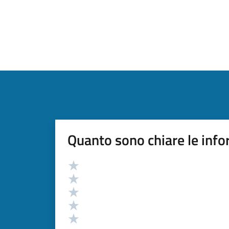
Quanto sono chiare le info
Valutazione
Valuta 5 stelle su 5
Valuta 4 stelle su 5
Valuta 3 stelle su 5
Valuta 2 stelle su 5
Valuta 1 stelle su 5