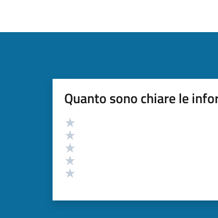
Quanto sono chiare le info
Valutazione
Valuta 5 stelle su 5
Valuta 4 stelle su 5
Valuta 3 stelle su 5
Valuta 2 stelle su 5
Valuta 1 stelle su 5