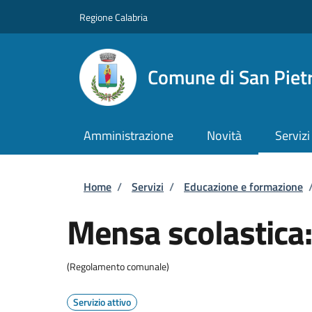
Salta al contenuto principale
Skip to footer content
Regione Calabria
Comune di San Piet
Amministrazione
Novità
Servizi
Briciole di pane
Home
/
Servizi
/
Educazione e formazione
Mensa scolastica: 
(Regolamento comunale)
Servizio attivo